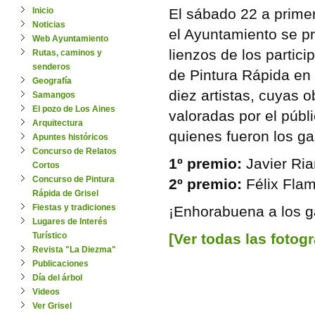
Inicio
El sábado 22 a prime
Noticias
el Ayuntamiento se pr
Web Ayuntamiento
lienzos de los partici
Rutas, caminos y
senderos
de Pintura Rápida en 
Geografía
diez artistas, cuyas 
Samangos
El pozo de Los Aines
valoradas por el públ
Arquitectura
quienes fueron los g
Apuntes históricos
Concurso de Relatos
1º premio:
Javier Ria
Cortos
Concurso de Pintura
2º premio:
Félix Fla
Rápida de Grisel
Fiestas y tradiciones
¡Enhorabuena a los ga
Lugares de Interés
Turístico
[Ver todas las fotogr
Revista "La Diezma"
Publicaciones
Día del árbol
Videos
Ver Grisel