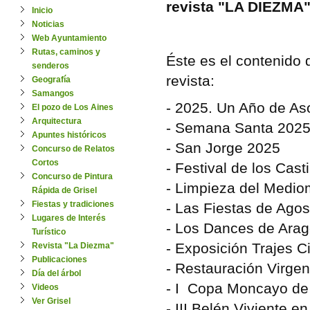
revista "LA DIEZMA
Inicio
Noticias
Web Ayuntamiento
Rutas, caminos y
Éste es el contenido 
senderos
revista:
Geografía
Samangos
- 2025. Un Año de As
El pozo de Los Aines
Arquitectura
- Semana Santa 202
Apuntes históricos
- San Jorge 2025
Concurso de Relatos
Cortos
- Festival de los Cast
Concurso de Pintura
- Limpieza del Mediom
Rápida de Grisel
Fiestas y tradiciones
- Las Fiestas de Agos
Lugares de Interés
- Los Dances de Arag
Turístico
- Exposición Trajes C
Revista "La Diezma"
Publicaciones
- Restauración Virgen
Día del árbol
- I Copa Moncayo de T
Videos
Ver Grisel
- III Belén Viviente en